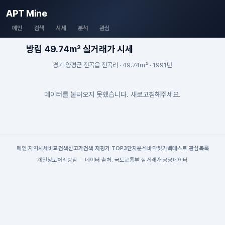
APT Mine
메인
검색
시세
분석
관심
방림 49.74m² 실거래가 시세
경기 양평군 전곡읍 전곡리 · 49.74m² · 1991년
데이터를 불러오지 못했습니다. 새로고침해주세요.
메인
|
지역시세
비교검색
신고가검색
|
저평가 TOP3
단지분석
바닥찾기
백테스트
|
관심목록
개인정보처리방침
·
데이터 출처: 국토교통부 실거래가 공공데이터