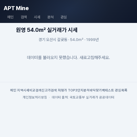
APT Mine
메인
검색
시세
분석
관심
원영 54.0m² 실거래가 시세
경기 오산시 갈곶동 · 54.0m² · 1999년
데이터를 불러오지 못했습니다. 새로고침해주세요.
메인
|
지역시세
비교검색
신고가검색
|
저평가 TOP3
단지분석
바닥찾기
백테스트
|
관심목록
개인정보처리방침
·
데이터 출처: 국토교통부 실거래가 공공데이터