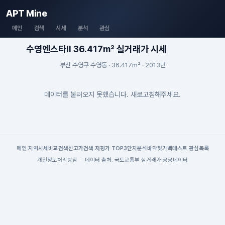
APT Mine
메인
검색
시세
분석
관심
수영엔스타Ⅱ 36.417m² 실거래가 시세
부산 수영구 수영동 · 36.417m² · 2013년
데이터를 불러오지 못했습니다. 새로고침해주세요.
메인
|
지역시세
비교검색
신고가검색
|
저평가 TOP3
단지분석
바닥찾기
백테스트
|
관심목록
개인정보처리방침
·
데이터 출처: 국토교통부 실거래가 공공데이터