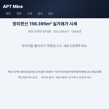
APT Mine
메인
검색
시세
분석
관심
망미한신 156.395m² 실거래가 시세
부산 수영구 망미동 · 156.395m² · 1989년
데이터를 불러오지 못했습니다. 새로고침해주세요.
메인
|
지역시세
비교검색
신고가검색
|
저평가 TOP3
단지분석
바닥찾기
백테스트
|
관심목록
개인정보처리방침
·
데이터 출처: 국토교통부 실거래가 공공데이터