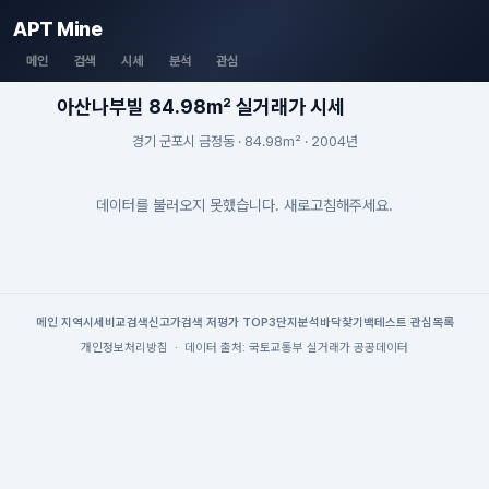
APT Mine
메인
검색
시세
분석
관심
아산나부빌 84.98m² 실거래가 시세
경기 군포시 금정동 · 84.98m² · 2004년
데이터를 불러오지 못했습니다. 새로고침해주세요.
메인
|
지역시세
비교검색
신고가검색
|
저평가 TOP3
단지분석
바닥찾기
백테스트
|
관심목록
개인정보처리방침
·
데이터 출처: 국토교통부 실거래가 공공데이터