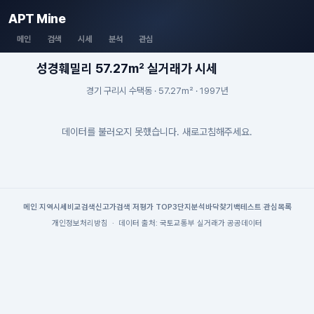
APT Mine
메인
검색
시세
분석
관심
성경훼밀리 57.27m² 실거래가 시세
경기 구리시 수택동 · 57.27m² · 1997년
데이터를 불러오지 못했습니다. 새로고침해주세요.
메인
|
지역시세
비교검색
신고가검색
|
저평가 TOP3
단지분석
바닥찾기
백테스트
|
관심목록
개인정보처리방침
·
데이터 출처: 국토교통부 실거래가 공공데이터