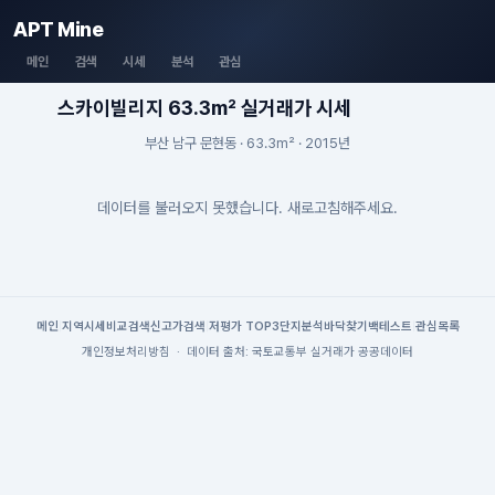
APT Mine
메인
검색
시세
분석
관심
스카이빌리지 63.3m² 실거래가 시세
부산 남구 문현동 · 63.3m² · 2015년
데이터를 불러오지 못했습니다. 새로고침해주세요.
메인
|
지역시세
비교검색
신고가검색
|
저평가 TOP3
단지분석
바닥찾기
백테스트
|
관심목록
개인정보처리방침
·
데이터 출처: 국토교통부 실거래가 공공데이터