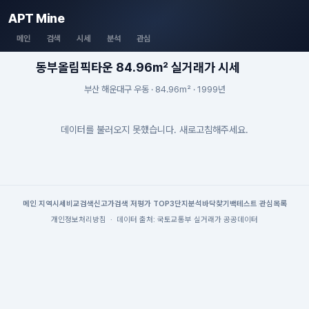
APT Mine
메인
검색
시세
분석
관심
동부올림픽타운 84.96m² 실거래가 시세
부산 해운대구 우동 · 84.96m² · 1999년
데이터를 불러오지 못했습니다. 새로고침해주세요.
메인
|
지역시세
비교검색
신고가검색
|
저평가 TOP3
단지분석
바닥찾기
백테스트
|
관심목록
개인정보처리방침
·
데이터 출처: 국토교통부 실거래가 공공데이터