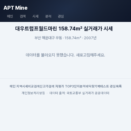
APT Mine
메인
검색
시세
분석
관심
대우트럼프월드마린 158.74m² 실거래가 시세
부산 해운대구 우동 · 158.74m² · 2007년
데이터를 불러오지 못했습니다. 새로고침해주세요.
메인
|
지역시세
비교검색
신고가검색
|
저평가 TOP3
단지분석
바닥찾기
백테스트
|
관심목록
개인정보처리방침
·
데이터 출처: 국토교통부 실거래가 공공데이터