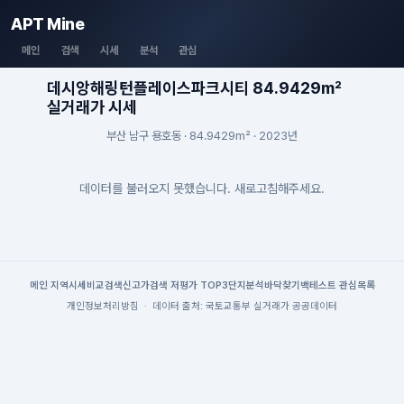
APT Mine
메인
검색
시세
분석
관심
데시앙해링턴플레이스파크시티 84.9429m²
실거래가 시세
부산 남구 용호동 · 84.9429m² · 2023년
데이터를 불러오지 못했습니다. 새로고침해주세요.
메인
|
지역시세
비교검색
신고가검색
|
저평가 TOP3
단지분석
바닥찾기
백테스트
|
관심목록
개인정보처리방침
·
데이터 출처: 국토교통부 실거래가 공공데이터