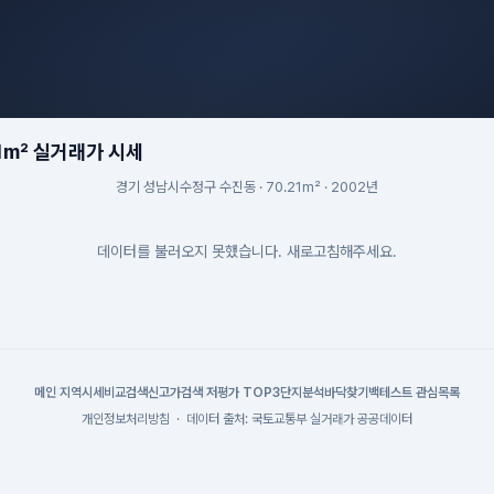
1m² 실거래가 시세
경기 성남시수정구 수진동 · 70.21m² · 2002년
데이터를 불러오지 못했습니다. 새로고침해주세요.
메인
|
지역시세
비교검색
신고가검색
|
저평가 TOP3
단지분석
바닥찾기
백테스트
|
관심목록
개인정보처리방침
·
데이터 출처: 국토교통부 실거래가 공공데이터