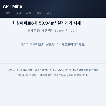
APT Mine
메인
검색
시세
분석
관심
화성아파트6차 59.94m² 실거래가 시세
경기 동두천시 생연동 · 59.94m² · 1991년
데이터를 불러오지 못했습니다. 새로고침해주세요.
메인
|
지역시세
비교검색
신고가검색
|
저평가 TOP3
단지분석
바닥찾기
백테스트
|
관심목록
개인정보처리방침
·
데이터 출처: 국토교통부 실거래가 공공데이터