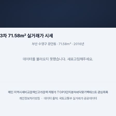
차 71.58m² 실거래가 시세
부산 수영구 광안동 · 71.58m² · 2016년
데이터를 불러오지 못했습니다. 새로고침해주세요.
메인
|
지역시세
비교검색
신고가검색
|
저평가 TOP3
단지분석
바닥찾기
백테스트
|
관심목록
개인정보처리방침
·
데이터 출처: 국토교통부 실거래가 공공데이터