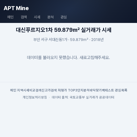
APT Mine
메인
검색
시세
분석
관심
대신푸르지오1차 59.879m² 실거래가 시세
부산 서구 서대신동1가 · 59.879m² · 2018년
데이터를 불러오지 못했습니다. 새로고침해주세요.
메인
|
지역시세
비교검색
신고가검색
|
저평가 TOP3
단지분석
바닥찾기
백테스트
|
관심목록
개인정보처리방침
·
데이터 출처: 국토교통부 실거래가 공공데이터