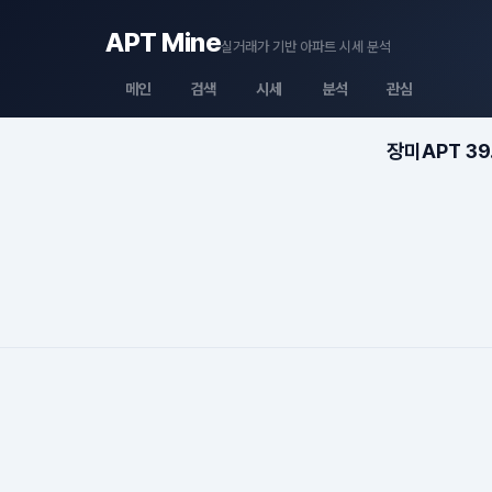
APT Mine
실거래가 기반 아파트 시세 분석
메인
검색
시세
분석
관심
장미APT 39