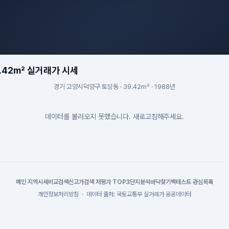
.42m² 실거래가 시세
경기 고양시덕양구 토당동 · 39.42m² · 1988년
데이터를 불러오지 못했습니다. 새로고침해주세요.
메인
|
지역시세
비교검색
신고가검색
|
저평가 TOP3
단지분석
바닥찾기
백테스트
|
관심목록
개인정보처리방침
·
데이터 출처: 국토교통부 실거래가 공공데이터