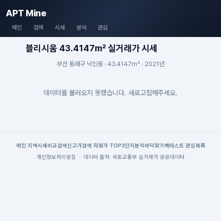
APT Mine
메인
검색
시세
분석
관심
블리시움 43.4147m² 실거래가 시세
부산 동래구 낙민동 · 43.4147m² · 2021년
데이터를 불러오지 못했습니다. 새로고침해주세요.
메인
|
지역시세
비교검색
신고가검색
|
저평가 TOP3
단지분석
바닥찾기
백테스트
|
관심목록
개인정보처리방침
·
데이터 출처: 국토교통부 실거래가 공공데이터