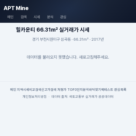
APT Mine
메인
검색
시세
분석
관심
힐카운티 66.31m² 실거래가 시세
경기 부천시원미구 심곡동 · 66.31m² · 2017년
데이터를 불러오지 못했습니다. 새로고침해주세요.
메인
|
지역시세
비교검색
신고가검색
|
저평가 TOP3
단지분석
바닥찾기
백테스트
|
관심목록
개인정보처리방침
·
데이터 출처: 국토교통부 실거래가 공공데이터