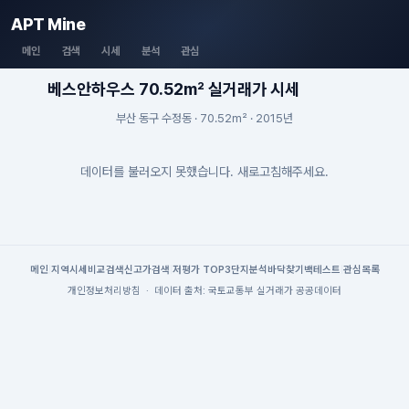
APT Mine
메인
검색
시세
분석
관심
베스안하우스 70.52m² 실거래가 시세
부산 동구 수정동 · 70.52m² · 2015년
데이터를 불러오지 못했습니다. 새로고침해주세요.
메인
|
지역시세
비교검색
신고가검색
|
저평가 TOP3
단지분석
바닥찾기
백테스트
|
관심목록
개인정보처리방침
·
데이터 출처: 국토교통부 실거래가 공공데이터