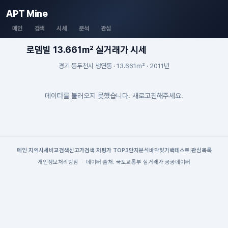
APT Mine
메인
검색
시세
분석
관심
로뎀빌 13.661m² 실거래가 시세
경기 동두천시 생연동 · 13.661m² · 2011년
데이터를 불러오지 못했습니다. 새로고침해주세요.
메인
|
지역시세
비교검색
신고가검색
|
저평가 TOP3
단지분석
바닥찾기
백테스트
|
관심목록
개인정보처리방침
·
데이터 출처: 국토교통부 실거래가 공공데이터