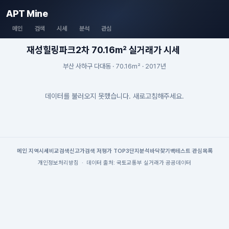
APT Mine
메인
검색
시세
분석
관심
재성힐링파크2차 70.16m² 실거래가 시세
부산 사하구 다대동 · 70.16m² · 2017년
데이터를 불러오지 못했습니다. 새로고침해주세요.
메인
|
지역시세
비교검색
신고가검색
|
저평가 TOP3
단지분석
바닥찾기
백테스트
|
관심목록
개인정보처리방침
·
데이터 출처: 국토교통부 실거래가 공공데이터