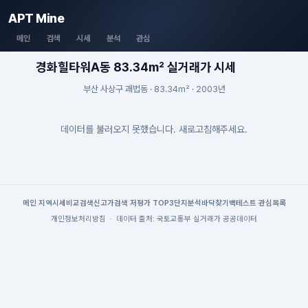
APT Mine
메인
검색
시세
분석
관심
경화힐타워A동 83.34m² 실거래가 시세
부산 사상구 괘법동 · 83.34m² · 2003년
데이터를 불러오지 못했습니다. 새로고침해주세요.
메인
|
지역시세
비교검색
신고가검색
|
저평가 TOP3
단지분석
바닥찾기
백테스트
|
관심목록
개인정보처리방침
·
데이터 출처: 국토교통부 실거래가 공공데이터