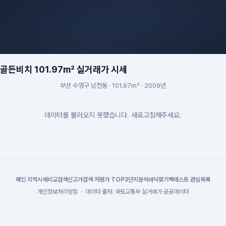
든비치 101.97m² 실거래가 시세
부산 수영구 남천동 · 101.97m² · 2009년
데이터를 불러오지 못했습니다. 새로고침해주세요.
메인
|
지역시세
비교검색
신고가검색
|
저평가 TOP3
단지분석
바닥찾기
백테스트
|
관심목록
개인정보처리방침
·
데이터 출처: 국토교통부 실거래가 공공데이터