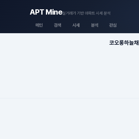
APT Mine
실거래가 기반 아파트 시세 분석
메인
검색
시세
분석
관심
코오롱하늘채골