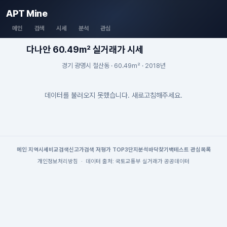
APT Mine
메인
검색
시세
분석
관심
다나안 60.49m² 실거래가 시세
경기 광명시 철산동 · 60.49m² · 2018년
데이터를 불러오지 못했습니다. 새로고침해주세요.
메인
|
지역시세
비교검색
신고가검색
|
저평가 TOP3
단지분석
바닥찾기
백테스트
|
관심목록
개인정보처리방침
·
데이터 출처: 국토교통부 실거래가 공공데이터