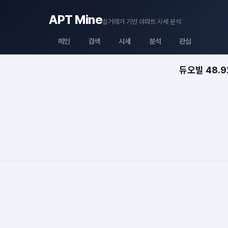
APT Mine
실거래가 기반 아파트 시세 분석
메인
검색
시세
분석
관심
듀오빌 48.