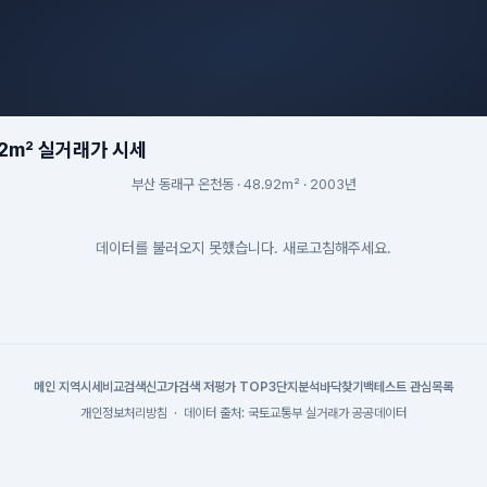
92m² 실거래가 시세
부산 동래구 온천동 · 48.92m² · 2003년
데이터를 불러오지 못했습니다. 새로고침해주세요.
메인
|
지역시세
비교검색
신고가검색
|
저평가 TOP3
단지분석
바닥찾기
백테스트
|
관심목록
개인정보처리방침
·
데이터 출처: 국토교통부 실거래가 공공데이터