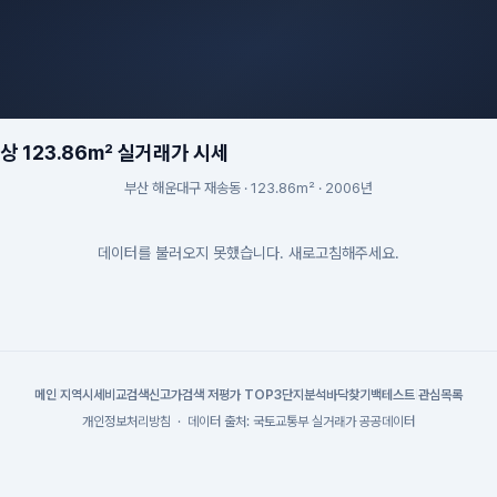
 123.86m² 실거래가 시세
부산 해운대구 재송동 · 123.86m² · 2006년
데이터를 불러오지 못했습니다. 새로고침해주세요.
메인
|
지역시세
비교검색
신고가검색
|
저평가 TOP3
단지분석
바닥찾기
백테스트
|
관심목록
개인정보처리방침
·
데이터 출처: 국토교통부 실거래가 공공데이터