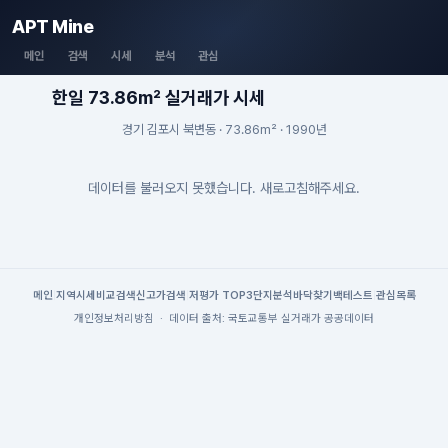
APT Mine
메인
검색
시세
분석
관심
한일 73.86m² 실거래가 시세
경기 김포시 북변동 · 73.86m² · 1990년
데이터를 불러오지 못했습니다. 새로고침해주세요.
메인
|
지역시세
비교검색
신고가검색
|
저평가 TOP3
단지분석
바닥찾기
백테스트
|
관심목록
개인정보처리방침
·
데이터 출처: 국토교통부 실거래가 공공데이터