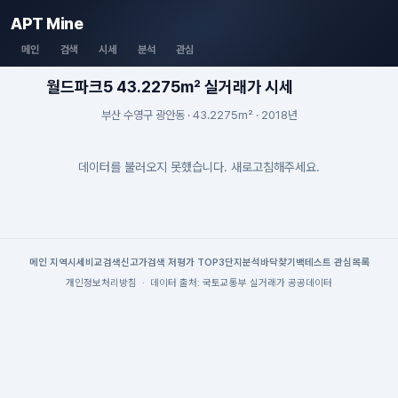
APT Mine
메인
검색
시세
분석
관심
월드파크5 43.2275m² 실거래가 시세
부산 수영구 광안동 · 43.2275m² · 2018년
데이터를 불러오지 못했습니다. 새로고침해주세요.
메인
|
지역시세
비교검색
신고가검색
|
저평가 TOP3
단지분석
바닥찾기
백테스트
|
관심목록
개인정보처리방침
·
데이터 출처: 국토교통부 실거래가 공공데이터