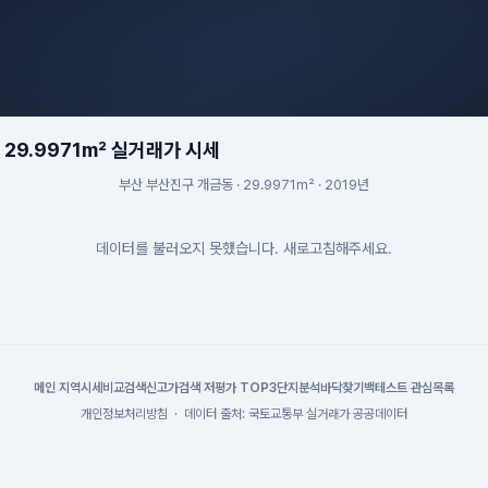
29.9971m² 실거래가 시세
부산 부산진구 개금동 · 29.9971m² · 2019년
데이터를 불러오지 못했습니다. 새로고침해주세요.
메인
|
지역시세
비교검색
신고가검색
|
저평가 TOP3
단지분석
바닥찾기
백테스트
|
관심목록
개인정보처리방침
·
데이터 출처: 국토교통부 실거래가 공공데이터