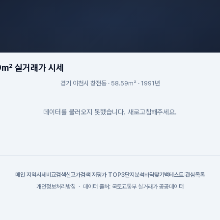
9m² 실거래가 시세
경기 이천시 창전동 · 58.59m² · 1991년
데이터를 불러오지 못했습니다. 새로고침해주세요.
메인
|
지역시세
비교검색
신고가검색
|
저평가 TOP3
단지분석
바닥찾기
백테스트
|
관심목록
개인정보처리방침
·
데이터 출처: 국토교통부 실거래가 공공데이터