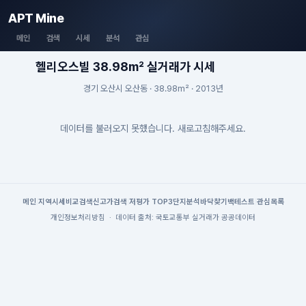
APT Mine
메인
검색
시세
분석
관심
헬리오스빌 38.98m² 실거래가 시세
경기 오산시 오산동 · 38.98m² · 2013년
데이터를 불러오지 못했습니다. 새로고침해주세요.
메인
|
지역시세
비교검색
신고가검색
|
저평가 TOP3
단지분석
바닥찾기
백테스트
|
관심목록
개인정보처리방침
·
데이터 출처: 국토교통부 실거래가 공공데이터