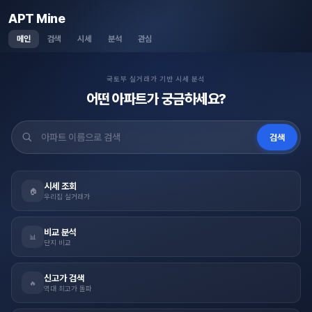
APT Mine
메인
검색
시세
분석
관심
국토부 실거래가 기반 시세 분석
어떤 아파트가 궁금하세요?
검색
시세 조회
🏠
우리집 실거래가
비교 분석
📊
단지 비교
신고가 검색
🔥
역대 최고가 돌파