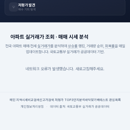
저평가 발견
💡
매수 기회 탐색
아파트 실거래가 조회 · 매매 시세 분석
전국 아파트 매매·전세
실거래가
를 분석하여
상승률
랭킹, 거래량 순위,
회복률
을 매일
업데이트합니다. 국토교통부 실거래가 공공데이터 기반.
네트워크 오류가 발생했습니다. 새로고침해주세요.
메인
|
지역시세
비교검색
신고가검색
|
저평가 TOP3
단지분석
바닥찾기
백테스트
|
관심목록
개인정보처리방침
·
데이터 출처: 국토교통부 실거래가 공공데이터