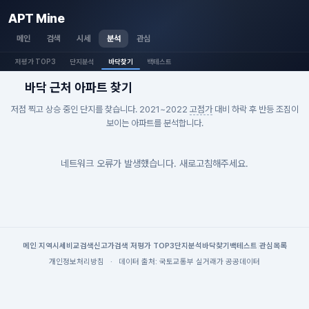
APT Mine
메인
검색
시세
분석
관심
저평가 TOP3
단지분석
바닥찾기
백테스트
바닥 근처 아파트 찾기
저점 찍고 상승 중인 단지를 찾습니다. 2021~2022
고점가
대비 하락 후 반등 조짐이
보이는 아파트를 분석합니다.
네트워크 오류가 발생했습니다. 새로고침해주세요.
메인
|
지역시세
비교검색
신고가검색
|
저평가 TOP3
단지분석
바닥찾기
백테스트
|
관심목록
개인정보처리방침
·
데이터 출처: 국토교통부 실거래가 공공데이터